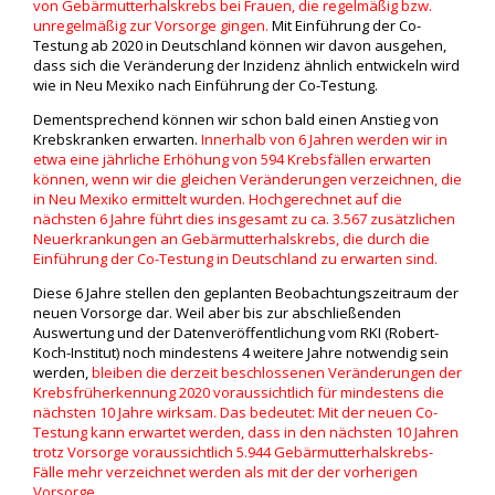
von Gebärmutterhalskrebs bei Frauen, die regelmäßig bzw.
unregelmäßig zur Vorsorge gingen.
Mit Einführung der Co-
Testung ab 2020 in Deutschland können wir davon ausgehen,
dass sich die Veränderung der Inzidenz ähnlich entwickeln wird
wie in Neu Mexiko nach Einführung der Co-Testung.
Dementsprechend können wir schon bald einen Anstieg von
Krebskranken erwarten.
Innerhalb von 6 Jahren werden wir in
etwa eine jährliche Erhöhung von 594 Krebsfällen erwarten
können, wenn wir die gleichen Veränderungen verzeichnen, die
in Neu Mexiko ermittelt wurden. Hochgerechnet auf die
nächsten 6 Jahre führt dies insgesamt zu ca. 3.567 zusätzlichen
Neuerkrankungen an Gebärmutterhalskrebs, die durch die
Einführung der Co-Testung in Deutschland zu erwarten sind.
Diese 6 Jahre stellen den geplanten Beobachtungszeitraum der
neuen Vorsorge dar. Weil aber bis zur abschließenden
Auswertung und der Datenveröffentlichung vom RKI (Robert-
Koch-Institut) noch mindestens 4 weitere Jahre notwendig sein
werden,
bleiben die derzeit beschlossenen Veränderungen der
Krebsfrüherkennung 2020 voraussichtlich für mindestens die
nächsten 10 Jahre wirksam. Das bedeutet: Mit der neuen Co-
Testung kann erwartet werden, dass in den nächsten 10 Jahren
trotz Vorsorge voraussichtlich 5.944 Gebärmutterhalskrebs-
Fälle mehr verzeichnet werden als mit der der vorherigen
Vorsorge.