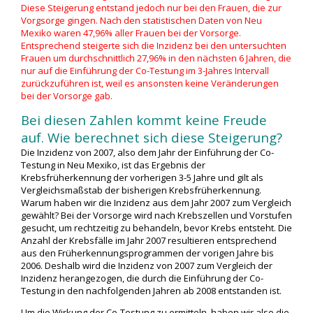
Diese Steigerung entstand jedoch nur bei den Frauen, die zur
Vorgsorge gingen. Nach den statistischen Daten von Neu
Mexiko waren 47,96% aller Frauen bei der Vorsorge.
Entsprechend steigerte sich die Inzidenz bei den untersuchten
Frauen um durchschnittlich 27,96% in den nächsten 6 Jahren, die
nur auf die Einführung der Co-Testung im 3-Jahres Intervall
zurückzuführen ist, weil es ansonsten keine Veränderungen
bei der Vorsorge gab.
Bei diesen Zahlen kommt keine Freude
auf. Wie berechnet sich diese Steigerung?
Die Inzidenz von 2007, also dem Jahr der Einführung der Co-
Testung in Neu Mexiko, ist das Ergebnis der
Krebsfrüherkennung der vorherigen 3-5 Jahre und gilt als
Vergleichsmaßstab der bisherigen Krebsfrüherkennung.
Warum haben wir die Inzidenz aus dem Jahr 2007 zum Vergleich
gewählt? Bei der Vorsorge wird nach Krebszellen und Vorstufen
gesucht, um rechtzeitig zu behandeln, bevor Krebs entsteht. Die
Anzahl der Krebsfälle im Jahr 2007 resultieren entsprechend
aus den Früherkennungsprogrammen der vorigen Jahre bis
2006. Deshalb wird die Inzidenz von 2007 zum Vergleich der
Inzidenz herangezogen, die durch die Einführung der Co-
Testung in den nachfolgenden Jahren ab 2008 entstanden ist.
Um die Wirkung der Co-Testung zu ermitteln, haben wir also die