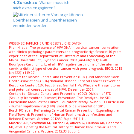
4. Zurück zu:
Warum muss ich
mich extra engagieren?
WISSENSCHAFTLICHE UND GESETZLICHE DATEN:
Pilch H, et al. The presence of HPV DNA in cervical cancer: correlation
with clinico-pathologic parameters and prognostic significance: 10 years
experience at the Department of Obstetrics and Gynecology of the
Mainz University. Int J Gynecol Cancer. 2001 Jan-Feb;11(1):39-48.
Rodríguez-Carunchio, L, et al. HPV-negative carcinoma of the uterine
cervix: a distinct type of cervical cancer with poor prognosis. BJOG. 2015
Jan;122(1):119-27.
Centers for Disease Control and Prevention (CDC) und American Social
Health Association (ASHA) National HPV and Cervical Cancer Prevention
Resource Center: CDC Fact Sheet Genital HPV, What are the symptoms
and potential consequences of HPV?, Dezember 2007.
Centers for Disease Control and Prevention (CDC) ,Division of STD
(Sexually Transmitted Diseases) Prevention: The Ready-to-Use STD
Curriculum Modules for Clinical Educators: Ready-To-Use STD Curriculum
- Human Papillomavirus (HPV), Slide 8. Slide Presentation 2013.
Bosch FX, et al.. Reframing Cervical Cancer Prevention. Expanding the
Field Towards Prevention of Human Papillomavirus Infections and
Related Diseases. Vaccine. 2012;30 Suppl 5:F 1-11.
Moscicki A-B, Schiffman M, Burchell A, Albero G, Giuliano AR, Goodman
MT, et al. Updating the Natural History of Human Papillomavirus and
Anogenital Cancers. Vaccine. 2012;30 Suppl 5.