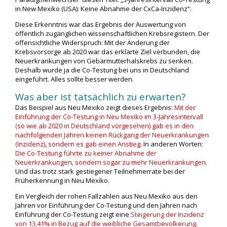
in New Mexiko (USA): Keine Abnahme der CxCa-Inzidenz“.
Diese Erkenntnis war das Ergebnis der Auswertung von
öffentlich zugänglichen wissenschaftlichen Krebsregistern. Der
offensichtliche Widerspruch: Mit der Änderung der
Krebsvorsorge ab 2020 war das erklärte Ziel verbunden, die
Neuerkrankungen von Gebärmutterhalskrebs zu senken.
Deshalb wurde ja die Co-Testung bei uns in Deutschland
eingeführt. Alles sollte besser werden.
Was aber ist tatsächlich zu erwarten?
Das Beispiel aus Neu Mexiko zeigt dieses Ergebnis:
Mit der
Einführung der Co-Testung in Neu Mexiko im 3-Jahresintervall
(so wie ab 2020 in Deutschland vorgesehen) gab es in den
nachfolgenden Jahren keinen Rückgang der Neuerkrankungen
(Inzidenz), sondern es gab einen Anstieg.
In anderen Worten:
Die Co-Testung führte zu keiner Abnahme der
Neuerkrankungen, sondern sogar zu mehr Neuerkrankungen.
Und das trotz stark gestiegener Teilnehmerrate bei der
Früherkennung in Neu Mexiko.
Ein Vergleich der rohen Fallzahlen aus Neu Mexiko aus den
Jahren vor Einführung der Co-Testung und den Jahren nach
Einführung der Co-Testung zeigt eine
Steigerung der Inzidenz
von 13,41%
in Bezug auf die weibliche Gesamtbevölkerung.